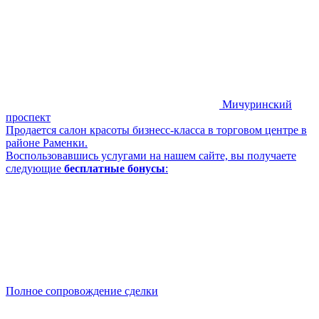
Мичуринский
проспект
Продается салон красоты бизнесс-класса в торговом центре в
районе Раменки.
Воспользовавшись услугами на нашем сайте, вы получаете
следующие
бесплатные бонусы
:
Полное сопровождение сделки