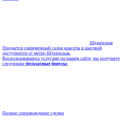
Щукинская
Продается современный салон красоты в шаговой
доступности от метро Щукинская.
Воспользовавшись услугами на нашем сайте, вы получаете
следующие
бесплатные бонусы
:
Полное сопровождение сделки