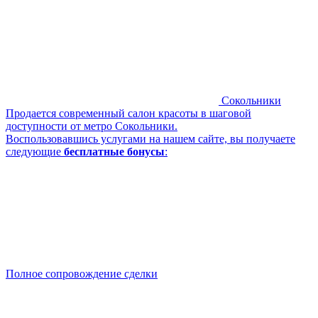
Сокольники
Продается современный салон красоты в шаговой
доступности от метро Сокольники.
Воспользовавшись услугами на нашем сайте, вы получаете
следующие
бесплатные бонусы
:
Полное сопровождение сделки